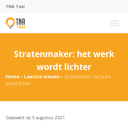
TNA Taxi
Stratenmaker: het werk
wordt lichter
Home
»
Laatste nieuws
»
Stratenmaker: het werk
wordt lichter
Geplaatst op
5 augustus 2021