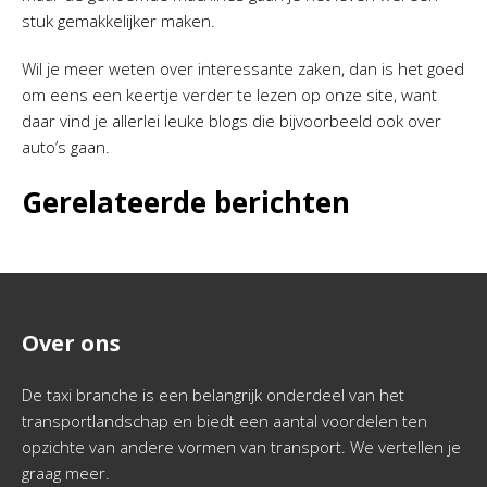
stuk gemakkelijker maken.
Wil je meer weten over interessante zaken, dan is het goed
om eens een keertje verder te lezen op onze site, want
daar vind je allerlei leuke blogs die bijvoorbeeld ook over
auto’s gaan.
Gerelateerde berichten
Over ons
De taxi branche is een belangrijk onderdeel van het
transportlandschap en biedt een aantal voordelen ten
opzichte van andere vormen van transport. We vertellen je
graag meer.